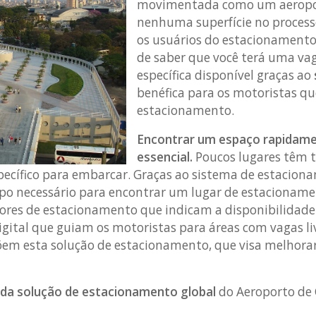
movimentada como um aeropor
nenhuma superfície no process
os usuários do estacionamento.
de saber que você terá uma va
específica disponível graças ao
benéfica para os motoristas q
estacionamento.
Encontrar um espaço rapidam
essencial.
Poucos lugares têm 
cífico para embarcar. Graças ao sistema de estaciona
po necessário para encontrar um lugar de estacionam
nsores de estacionamento que indicam a disponibilidade
igital que guiam os motoristas para áreas com vagas liv
m esta solução de estacionamento, que visa melhorar 
s da solução de estacionamento global
do Aeroporto de
: