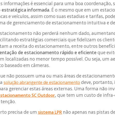
as informações é essencial para uma boa coordenação, s
o estratégica informada
. É o mesmo que em um estaci
cas e veículos, assim como suas estadias e tarifas, pod
a de gerenciamento de estacionamento intuitiva e de f
 estacionamento não perderá nenhum dado, aumentand
acilitando estratégias comerciais que fidelizam os clie
m a receita do estacionamento, entre outros benefíci
ientação de estacionamento rápido e eficiente
que evite
jam localizadas no menor tempo possível. Ou seja, um 
to baseado em câmeras.
ue não possuem uma ou mais áreas de estacionamento a
ma
deve, portanto, 
solução abrangente de estacionamento
ra gerenciar estas áreas externas. Uma forma não inva
,
que tem um custo de infra-
estacionamento SC Outdoor
utenção.
rto precisa de um
não apenas nas pistas 
sistema LPR