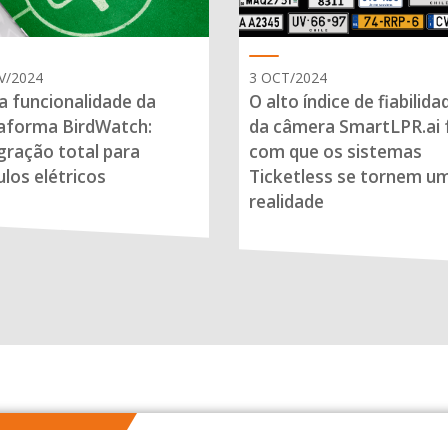
V/2024
3 OCT/2024
 funcionalidade da
O alto índice de fiabilida
aforma BirdWatch:
da câmera SmartLPR.ai 
gração total para
com que os sistemas
ulos elétricos
Ticketless se tornem u
realidade