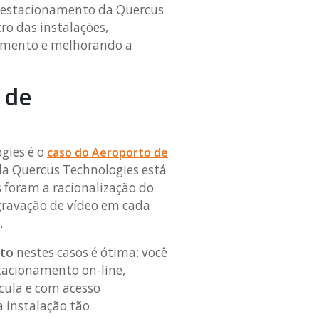
e estacionamento da Quercus
o das instalações,
amento e melhorando a
 de
gies é o
caso do Aeroporto de
da Quercus Technologies está
 foram a racionalização do
 gravação de vídeo em cada
.
nto
nestes casos é ótima: você
tacionamento on-line,
cula e com acesso
a instalação tão