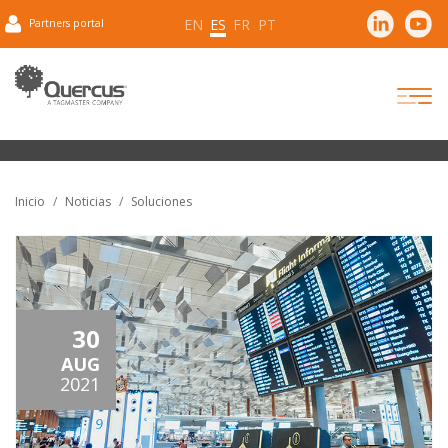
EN
ES
FR
PT
Partners portal
Inicio
Noticias
Soluciones
30
AUG
2021