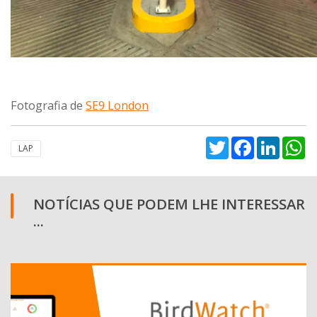
Fotografia de
SE9 London
Twitter
Facebook
Linked
W
LAP
NOTÍCIAS QUE PODEM LHE INTERESSAR
...