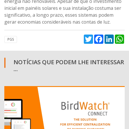
energia não renováveis. Apesar de que o investimento
inicial em painéis solares e sua instalação costuma ser
significativo, a longo prazo, esses sistemas podem
gerar economias consideráveis nas contas de luz.
Twitter
Facebook
Linked
W
PGS
NOTÍCIAS QUE PODEM LHE INTERESSAR
...