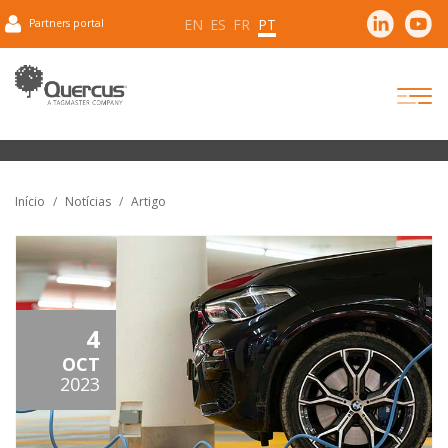
EN
ES
FR
PT
Partners portal
Início
Notícias
Artigo
4
OCT
2023