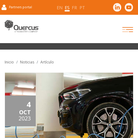
EN
ES
FR
PT
Partners portal
Inicio
Noticias
Artículo
4
OCT
2023