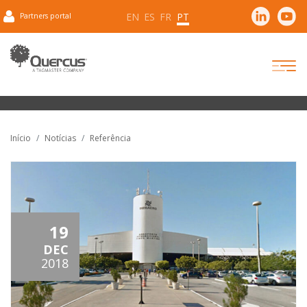
EN
ES
FR
PT
Partners portal
Início
Notícias
Referência
19
DEC
2018