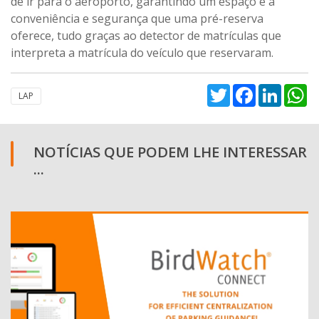
de ir para o aeroporto, garantindo um espaço e a
conveniência e segurança que uma pré-reserva
oferece, tudo graças ao detector de matrículas que
interpreta a matrícula do veículo que reservaram.
Twitter
Facebook
Linked
W
LAP
NOTÍCIAS QUE PODEM LHE INTERESSAR
...