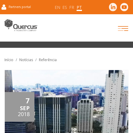
EN
ES
FR
PT
Partners portal
Início
Notícias
Referência
7
SEP
2018