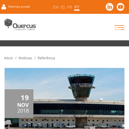
EN
ES
FR
PT
Partners portal
Início
Notícias
Referência
19
NOV
2018