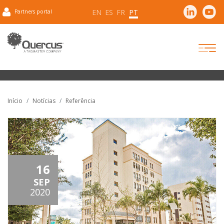
EN
ES
FR
PT
Partners portal
Início
Notícias
Referência
16
SEP
2020