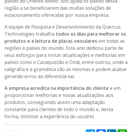
países do Oriente Médio. Isto ajuda os países desta
região a se beneficiarem das muitas soluções de
estacionamento oferecidas por nossa empresa.
A equipe de Pesquisa e Desenvolvimento da Quercus
Technologies trabalha
todos os dias para melhorar os
produtos e a leitura de placas veiculares
em todas as
regiões e países do mundo. Este ano dedicou parte de
seus esforços para incluir atualizações e melhorias em
países como o Cazaquistão e Omã, entre outros, onde a
caligrafia e a gramática são as mesmas e podem acabar
gerando erros ao diferenciá-las.
A empresa acredita na importância do cliente
e em
proporcionar melhorias e novas atualizações aos
produtos, conseguindo assim uma adaptação
constante para clientes de todo o mundo e, desta
forma, otimizar a experiência do usuário.
Twitter
Facebook
Linked
W