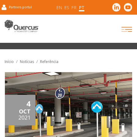
EN
ES
FR
PT
Partners portal
Início
Notícias
Referência
4
OCT
2021