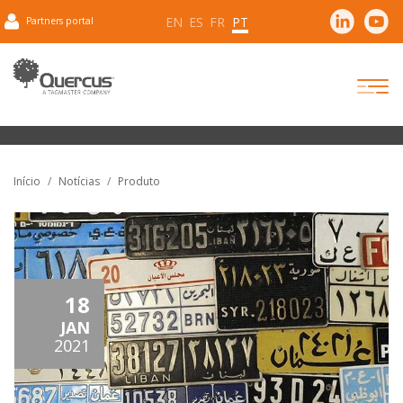
EN
ES
FR
PT
Partners portal
Início
Notícias
Produto
18
JAN
2021