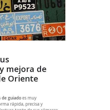
cus
 y mejora de
de Oriente
s de guiado
es muy
orma rápida, precisa y