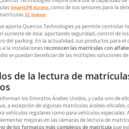
Quercus Technologies mejora día a día la capacidad de
culas
, como de sus sensores para la det
SmartLPR Access
 matrículas
.
S
C Indoor
e aporta Quercus Technologies ya permite controlar l
el suroeste de Asia: aportando seguridad, control de lo
o del parking. En la actualidad, sus productos para el 
s a la instalaciones
reconocen las matrículas con alfab
edio se puedan beneficiar de las múltiples soluciones d
os de la lectura de matrícula
pos
onforman los Emiratos Árabes Unidos, y cada uno de ello
que, a excepción de algunas matrículas árabes oficiales
ra vehículos regulares como para vehículos especiales
plementar mejoras en las cámaras de lectura de matríc
no de los formatos más complejos de matrícula
que exi