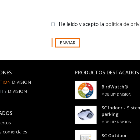
He leído y acepto la
política de pri
ENVIAR
IONES
PRODUCTOS DESTACADOS
TION
DIVISION
BirdWatch®
ITY
DIVISION
MOBILITY DIVISION
SC Indoor - Sist
ADOS
parking
ertos
MOBILITY DIVISION
s comerciales
SC Outdoor