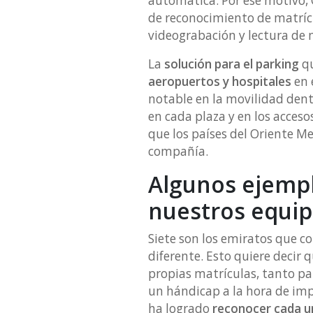
automática. Por ese motivo, 
de reconocimiento de matrí
videograbación y lectura de
La
solución para el parking
qu
aeropuertos y hospitales
en 
notable en la movilidad dentr
en cada plaza y en los acceso
que los países del Oriente M
compañía.
Algunos ejempl
nuestros equi
Siete son los emiratos que c
diferente. Esto quiere decir 
propias matrículas, tanto pa
un hándicap a la hora de im
ha logrado
reconocer cada u