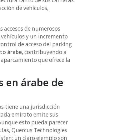
 lectura tanto de sus cámaras
ección de vehículos,
os accesos de numerosos
s vehículos y un incremento
control de acceso del parking
eto árabe
, contribuyendo a
e aparcamiento que ofrece la
s en árabe de
s tiene una jurisdicción
, cada emirato emite sus
. Aunque esto pueda parecer
ulas, Quercus Technologies
sten: un claro ejemplo son