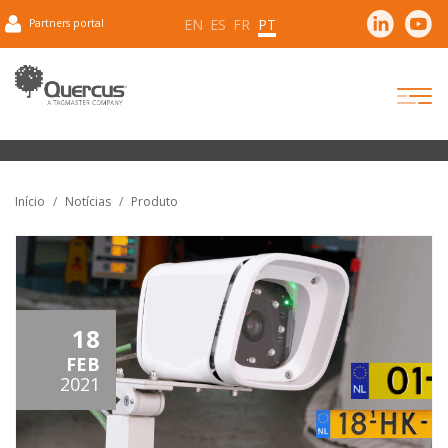
EN
ES
FR
PT
Partners portal
Início
Notícias
Produto
18
FEB
2021