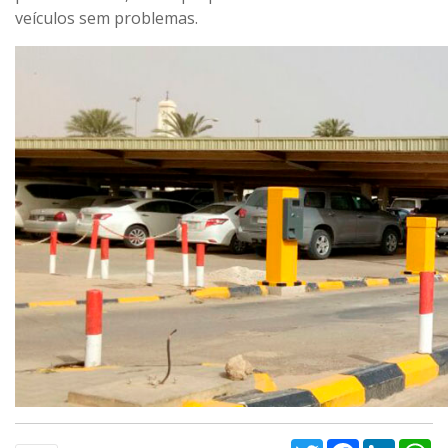
veículos sem problemas.
Twitter
Facebook
Linked
W