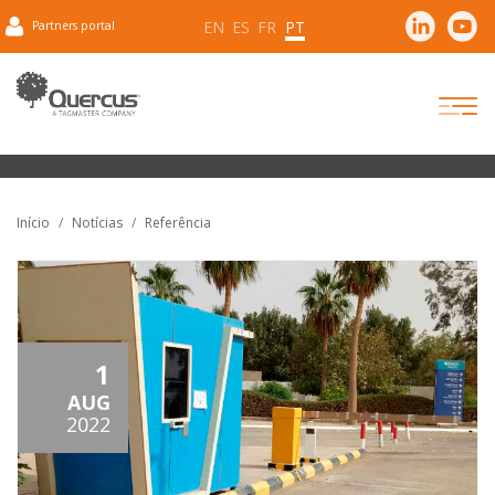
EN
ES
FR
PT
Partners portal
Início
Notícias
Referência
1
AUG
2022