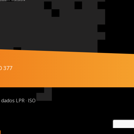
s
0 377
 dados LPR
ISO
·