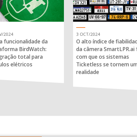
V/2024
3 OCT/2024
 funcionalidade da
O alto índice de fiabilida
aforma BirdWatch:
da câmera SmartLPR.ai 
gração total para
com que os sistemas
ulos elétricos
Ticketless se tornem u
realidade