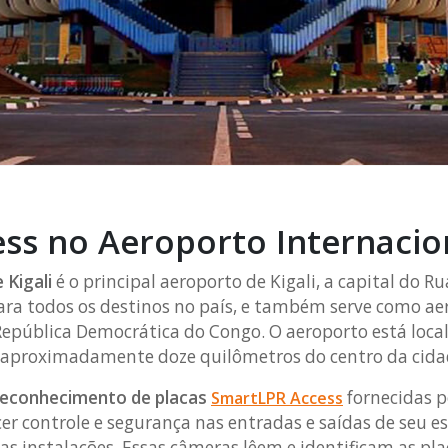
s no Aeroporto Internacion
 Kigali
é o principal aeroporto de Kigali, a capital do R
ara todos os destinos no país, e também serve como ae
República Democrática do Congo. O aeroporto está loca
 a aproximadamente doze quilômetros do centro da cida
reconhecimento de placas
fornecidas p
SmartLPR Access
er controle e segurança nas entradas e saídas de seu 
nas instalações. Essas câmeras lêem e identificam as pl