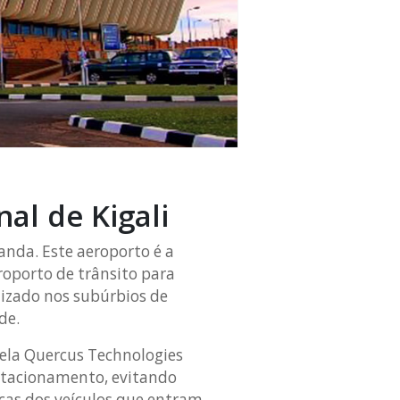
al de Kigali
uanda. Este aeroporto é a
roporto de trânsito para
lizado nos subúrbios de
de.
ela Quercus Technologies
estacionamento, evitando
acas dos veículos que entram