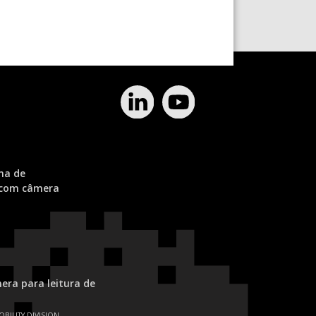
ma de
 com câmera
ra para leitura de
OBILITY DIVISION