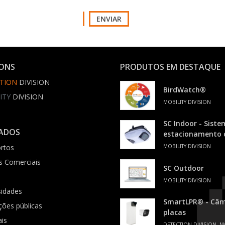
ENVIAR
IONS
PRODUTOS EM DESTAQUE
TION
DIVISION
BirdWatch®
ITY
DIVISION
MOBILITY DIVISION
SC Indoor - Siste
ADOS
estacionamento
rtos
MOBILITY DIVISION
s Comerciais
SC Outdoor
MOBILITY DIVISION
sidades
SmartLPR® - Câme
ições públicas
placas
ais
DETECTION DIVISION, M