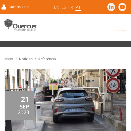
EN
ES
FR
PT
Partners portal
Início
Notícias
Referência
21
SEP
2023