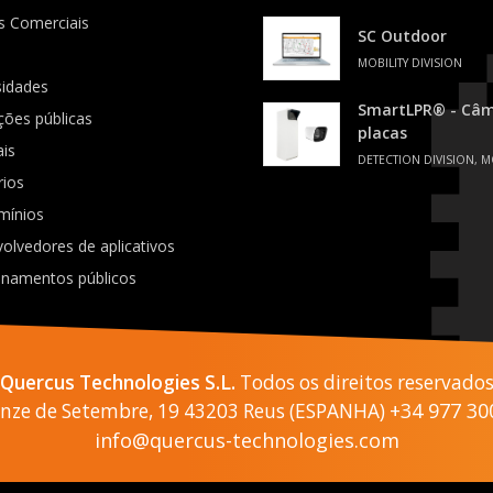
s Comerciais
SC Outdoor
MOBILITY DIVISION
sidades
SmartLPR® - Câme
ições públicas
placas
ais
DETECTION DIVISION, M
rios
mínios
olvedores de aplicativos
onamentos públicos
Quercus Technologies S.L.
Todos os direitos reservado
+34 977 30
Onze de Setembre, 19 43203 Reus (ESPANHA)
info@quercus-technologies.com