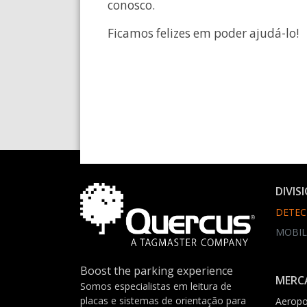
conosco.
Ficamos felizes em poder ajudá-lo!
DIVIS
DETEC
MOBIL
Boost the parking experience
MERC
Somos especialistas em leitura de
placas e sistemas de orientação para
Aeropo