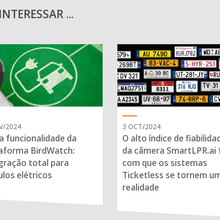
NTERESSAR ...
V/2024
3 OCT/2024
 funcionalidade da
O alto índice de fiabilida
aforma BirdWatch:
da câmera SmartLPR.ai 
gração total para
com que os sistemas
ulos elétricos
Ticketless se tornem u
realidade