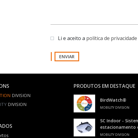
Li e aceito a
política de privacidade
ENVIAR
IONS
PRODUTOS EM DESTAQUE
TION
DIVISION
BirdWatch®
ITY
DIVISION
MOBILITY DIVISION
SC Indoor - Siste
ADOS
estacionamento
rtos
MOBILITY DIVISION