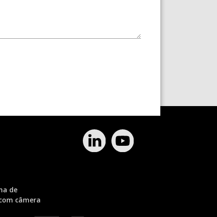
ma de
 com câmera