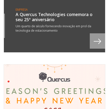
EMPRESA
A Quercus Technologies comemora o
seu 25º aniversário
9
R
Um quarto de século fornecendo inovação em prol da
tecnologia de estacionamento
4