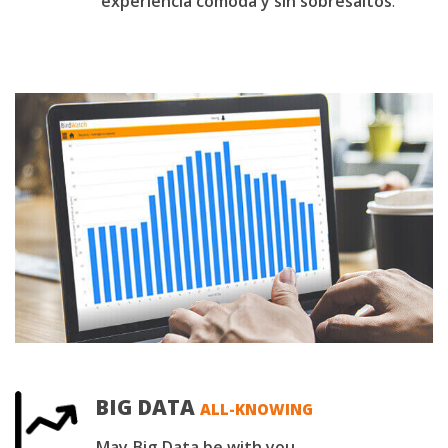
experiencia cómoda y sin sobresaltos
.
BIG DATA
ALL-KNOWING
May Big Data be with you