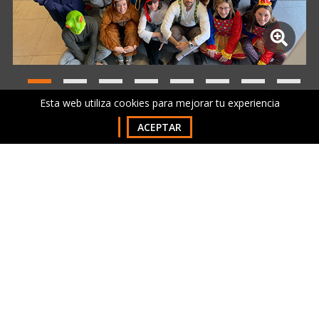
Esta web utiliza cookies para mejorar tu experiencia
ACEPTAR
Nuestro Know-how
Los ingenieros de Quercus tienen una
amplia
experiencia en visión artificial y son expertos en
reconocimiento de matrículas y detección de
vehículos
.
A
nivel técnico
, se ha obtenido una de las
tasas de fiabilidad en la lectura de matrículas y
de precisión en la detección de vehículos más
altas del mercado.