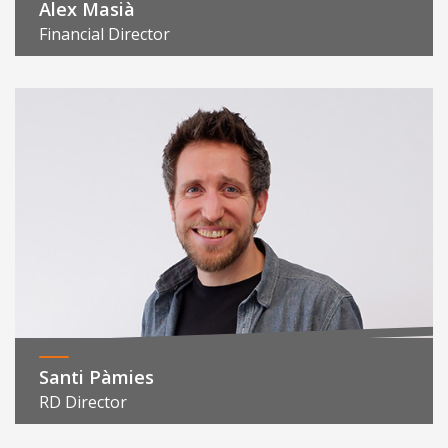
Alex Masià
Financial Director
Santi Pàmies
RD Director