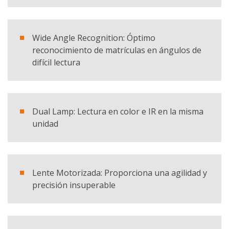
He leído y acepto la
política de privacidad
Wide Angle Recognition: Óptimo
reconocimiento de matrículas en ángulos de
Productos
difícil lectura
SmartLPR® - Lector de matrículas
SOLICITAR CATÁLOGO
Dual Lamp: Lectura en color e IR en la misma
unidad
Lente Motorizada: Proporciona una agilidad y
precisión insuperable