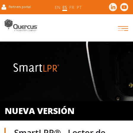
EN
ES
FR
PT
Partners portal
NUEVA VERSIÓN
SmartLPR® - Lector de