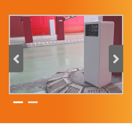
Teléfono
Comentario
He leído y acepto la
política de privacidad
Productos
SmartLPR® - Lector de matrículas
SOLICITAR CATÁLOGO