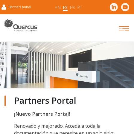
EN
ES
FR
PT
Partners portal
Partners Portal
¡Nuevo Partners Portal!
Renovado y mejorado. Acceda a toda la
documentación que necesite en un solo sitio: