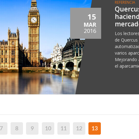
REFERENCIA
Quercus
15
haciend
mercado
MAR
2016
Los lectore
de Quercus 
automatizac
varios apar
Mejorando a
el aparcamie
7
8
9
10
11
12
13