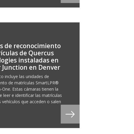
s de reconocimiento
ículas de Quercus
ogies instaladas en
 Junction en Denver
to incluye las unidades de
ento de matrículas SmartLPR®
n-One. Estas cámaras tienen la
 leer e identificar las matrículas
s vehículos que acceden o salen