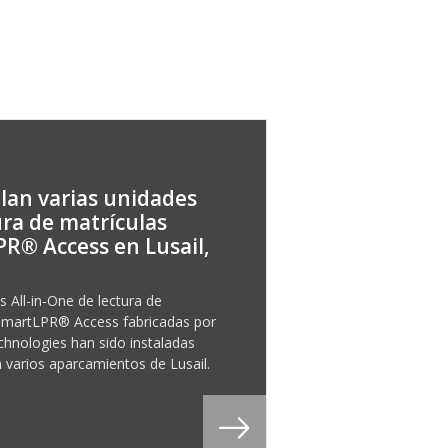
alan varias unidades
ura de matrículas
R® Access en Lusail,
 All-in-One de lectura de
SmartLPR® Access fabricadas por
hnologies han sido instaladas
n varios aparcamientos de Lusail.