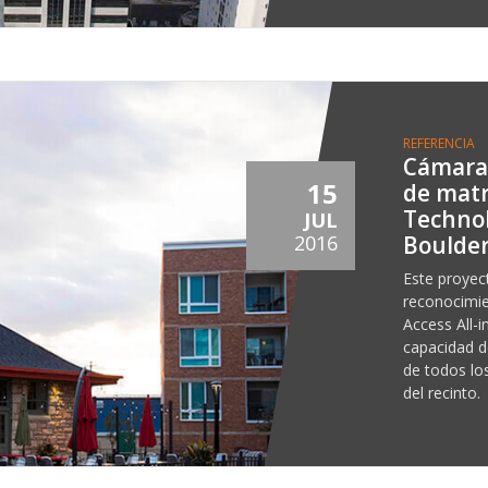
REFERENCIA
Cámara
15
de matr
Technol
JUL
Boulder
2016
Este proyec
reconocimi
Access All-i
capacidad de
de todos lo
del recinto.