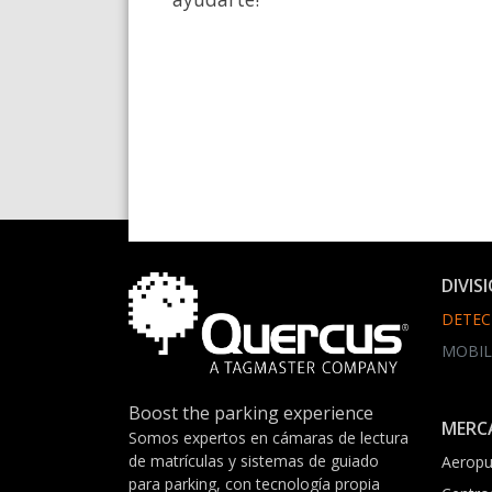
DIVIS
DETEC
MOBIL
Boost the parking experience
MERC
Somos expertos en cámaras de lectura
de matrículas y sistemas de guiado
Aeropu
para parking, con tecnología propia