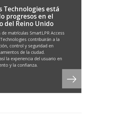
 Technologies está
o progresos en el
 del Reino Unido
s de matrículas SmartLPR Access
Technologies contribuirán a la
ión, control y seguridad en
camientos de la ciudad.
sí la experiencia del usuario en
nto y la confianza.