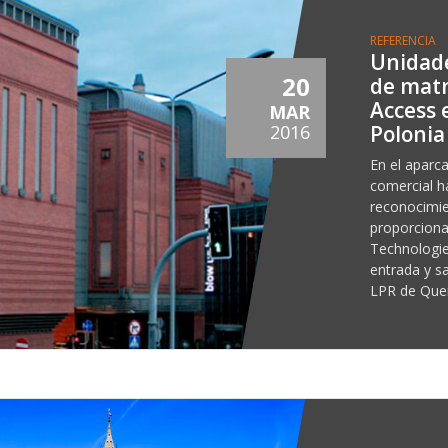
REFERENCIA
Unidade
20
de mat
Access 
MAR
Polonia
2016
En el aparc
comercial h
reconocimie
proporcion
Technologie
entrada y s
LPR de Que