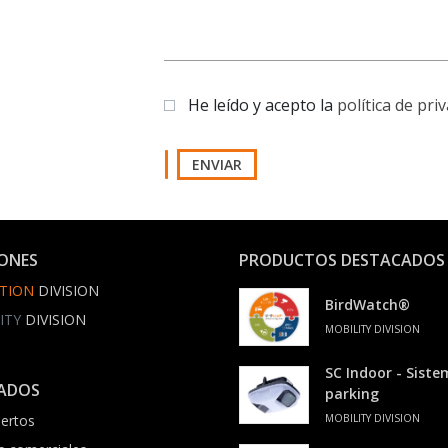
He leído y acepto la
política de pri
ENVIAR
IONES
PRODUCTOS DESTACADOS
TION
DIVISION
BirdWatch®
ITY
DIVISION
MOBILITY DIVISION
SC Indoor - Sist
ADOS
parking
ertos
MOBILITY DIVISION