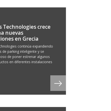
 Technologies crece
na nuevas
ciones en Grecia
chnologies continúa expandiendo
 de parking inteligente y se
lloso de poner estrenar algunos
uctos en diferentes instalaciones