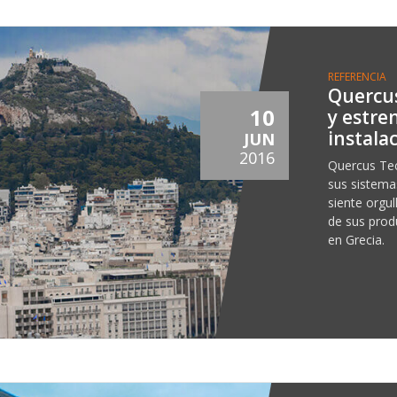
REFERENCIA
Quercus
10
y estre
instala
JUN
2016
Quercus Te
sus sistemas
siente orgu
de sus prod
en Grecia.