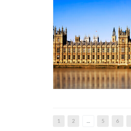
1
2
...
5
6