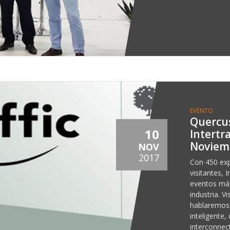
EVENTO
Quercus
10
Intertra
Noviemb
NOV
2017
Con 450 exp
visitantes, 
eventos más
industria. V
hablaremos 
inteligente,
interconnect