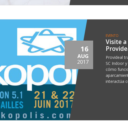
EVENTO
Visite 
16
Provide
AUG
Provideal tr
2017
SC Indoor y
cómo funcio
aparcamien
interactúa 