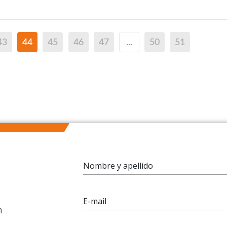
43
44
45
46
47
...
50
51
Nombre y apellido
E-mail
n