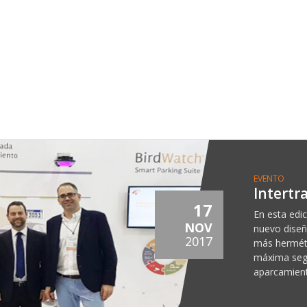
EVENTO
Intertra
17
En esta edi
NOV
nuevo diseñ
2017
más herméti
máxima segu
aparcamien