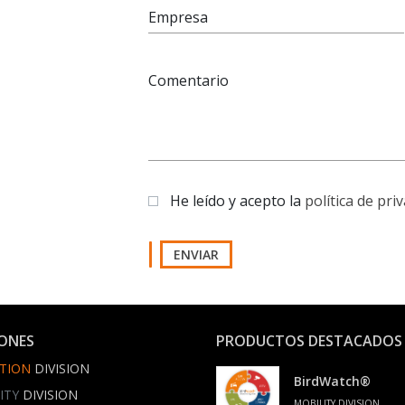
Empresa
Comentario
He leído y acepto la
política de pri
ENVIAR
IONES
PRODUCTOS DESTACADOS
TION
DIVISION
BirdWatch®
ITY
DIVISION
MOBILITY DIVISION