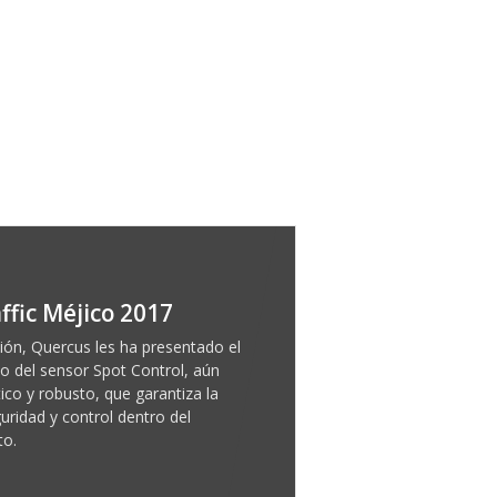
ffic Méjico 2017
ción, Quercus les ha presentado el
o del sensor Spot Control, aún
co y robusto, que garantiza la
ridad y control dentro del
to.