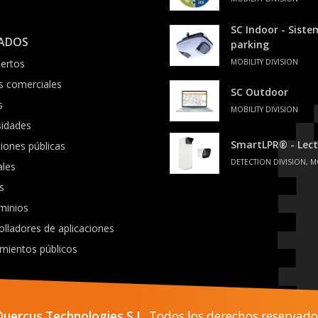
SC Indoor - Sist
ADOS
parking
ertos
MOBILITY DIVISION
s comerciales
SC Outdoor
s
MOBILITY DIVISION
sidades
SmartLPR® - Lect
ciones públicas
DETECTION DIVISION, M
ales
s
minios
olladores de aplicaciones
mientos públicos
Quercus Technologies S.L.
Todos los derechos reservado