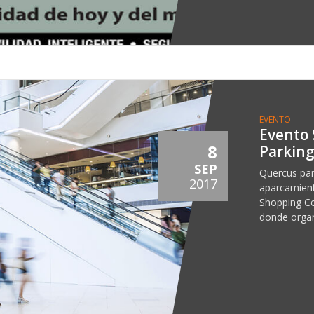
EVENTO
Evento 
8
Parkin
SEP
Quercus par
2017
aparcamient
Shopping Ce
donde organ