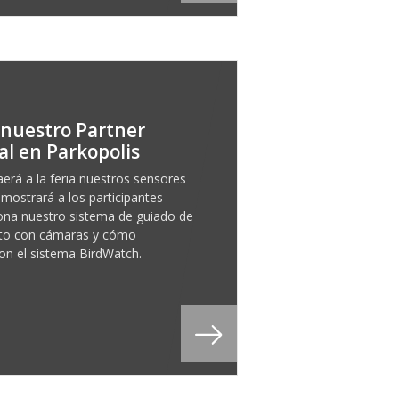
a nuestro Partner
al en Parkopolis
aerá a la feria nuestros sensores
 mostrará a los participantes
na nuestro sistema de guiado de
to con cámaras y cómo
con el sistema BirdWatch.