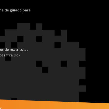
ema de guiado para
or de matrículas
OBILITY DIVISION
s