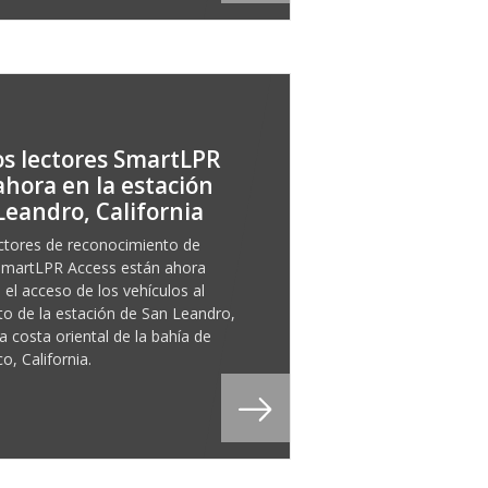
s lectores SmartLPR
ahora en la estación
Leandro, California
ctores de reconocimiento de
SmartLPR Access están ahora
el acceso de los vehículos al
o de la estación de San Leandro,
a costa oriental de la bahía de
o, California.