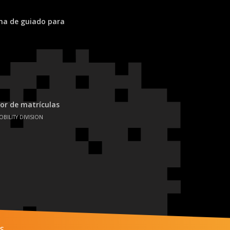
ema de guiado para
or de matrículas
OBILITY DIVISION
s