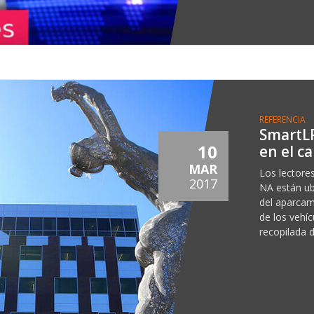
REFERENCIA
SmartL
10
en el c
MAR
Los lectore
2017
NA están ub
del aparcam
de los vehí
recopilada d