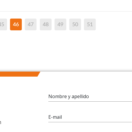
45
46
47
48
49
50
51
Nombre y apellido
E-mail
n