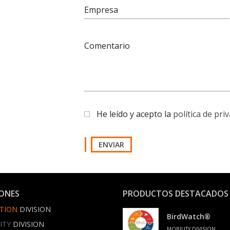
Empresa
Comentario
He leído y acepto la
política de pri
ENVIAR
IONES
PRODUCTOS DESTACADOS
TION
DIVISION
BirdWatch®
ITY
DIVISION
MOBILITY DIVISION