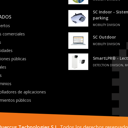
SC Indoor - Sist
ADOS
parking
ertos
MOBILITY DIVISION
s comerciales
SC Outdoor
s
MOBILITY DIVISION
sidades
SmartLPR® - Lect
ciones públicas
DETECTION DIVISION, M
ales
s
minios
olladores de aplicaciones
mientos públicos
Quercus Technologies S.L.
Todos los derechos reservado