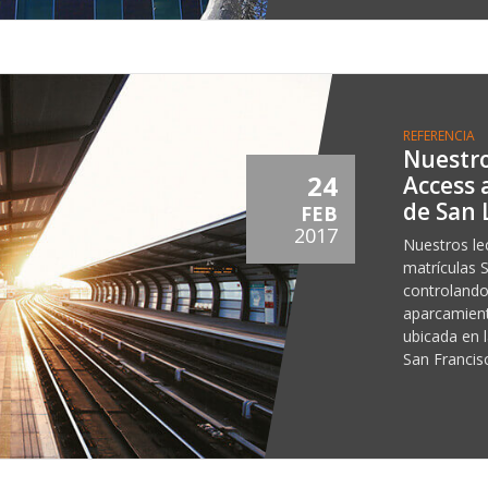
REFERENCIA
Nuestro
24
Access 
de San 
FEB
2017
Nuestros le
matrículas 
controlando 
aparcamient
ubicada en l
San Francisc