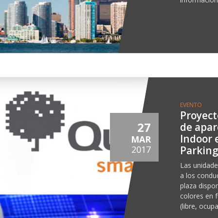
EVENTO
Proyect
27
de apar
Indoor 
MAR
Parkin
2017
Las unidade
a los condu
plaza dispo
colores en f
(libre, ocupa