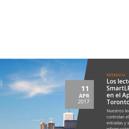
REFERENCIA
Los lec
11
SmartL
en el A
APR
Toront
2017
Nuestros l
controlan el
entradas y 
información