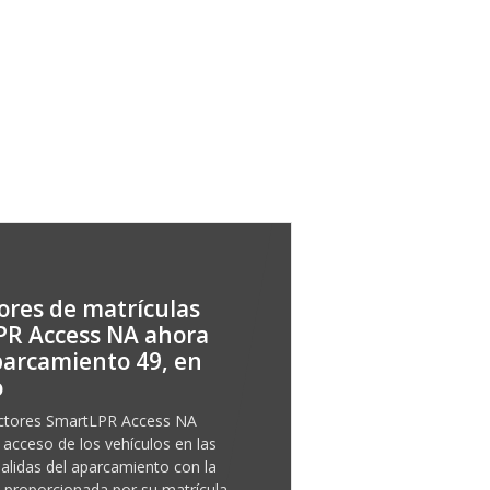
tores de matrículas
PR Access NA ahora
parcamiento 49, en
o
ectores SmartLPR Access NA
 acceso de los vehículos en las
salidas del aparcamiento con la
 proporcionada por su matrícula.