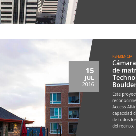
REFERENCIA
Cámara
15
de matr
Technol
JUL
Boulder
2016
Este proyec
reconocimi
Access All-i
capacidad de
de todos lo
del recinto.