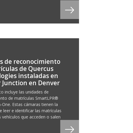
s de reconocimiento
ículas de Quercus
ogies instaladas en
 Junction en Denver
to incluye las unidades de
ento de matrículas SmartLPR®
n-One. Estas cámaras tienen la
 leer e identificar las matrículas
s vehículos que acceden o salen