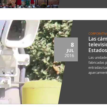
CORPORATIV
Las cám
8
televis
Estados
JUL
2016
Las unidade
fabricadas 
entradas/sal
aparcamient