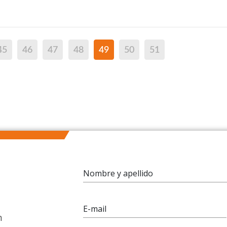
45
46
47
48
49
50
51
Nombre y apellido
E-mail
n