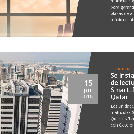
matrículas 
para garant
plazas de a
máxima sati
REFERENCIA
Se inst
15
de lect
SmartLP
JUL
Qatar
2016
Las unidades
matrículas 
Quercus Tec
con éxito e