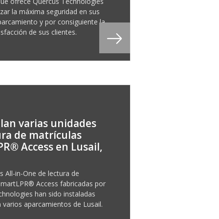
que ofrece Quercus Technologies
izar la máxima seguridad en sus
parcamiento y por consiguiente la
sfacción de sus clientes.
alan varias unidades
ura de matrículas
R® Access en Lusail,
 All-in-One de lectura de
SmartLPR® Access fabricadas por
hnologies han sido instaladas
n varios aparcamientos de Lusail.