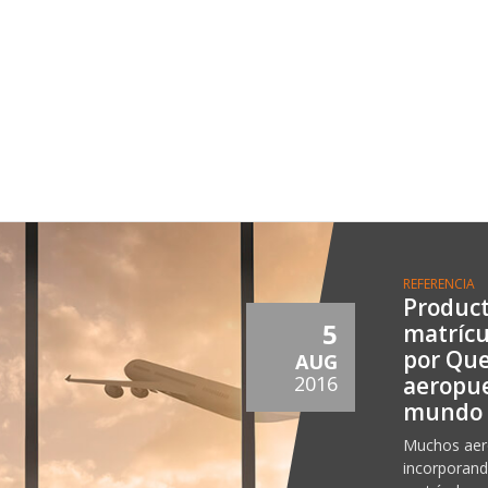
REFERENCIA
Product
5
matrícu
por Que
AUG
aeropue
2016
mundo
Muchos aero
incorporand