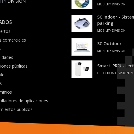
ITY
DIVISION
MOBILITY DIVISION
SC Indoor - Sist
ADOS
parking
ertos
MOBILITY DIVISION
s comerciales
SC Outdoor
s
MOBILITY DIVISION
sidades
SmartLPR® - Lect
ciones públicas
DETECTION DIVISION, M
ales
s
minios
olladores de aplicaciones
mientos públicos