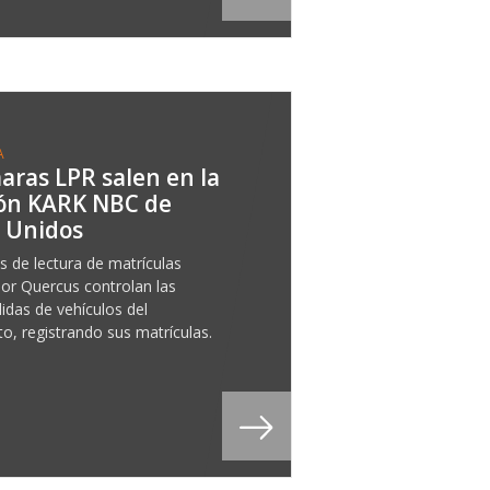
A
aras LPR salen en la
ión KARK NBC de
 Unidos
s de lectura de matrículas
por Quercus controlan las
idas de vehículos del
o, registrando sus matrículas.