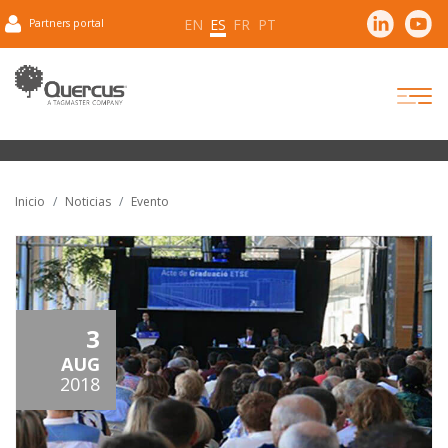
EN
ES
FR
PT
Partners portal
Inicio
Noticias
Evento
3
AUG
2018