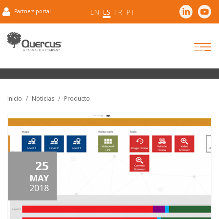
EN
ES
FR
PT
Partners portal
Inicio
Noticias
Producto
25
MAY
2018