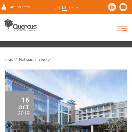
EN
ES
FR
PT
Partners portal
Inicio
Noticias
Evento
16
OCT
2019