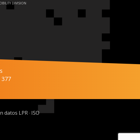
OBILITY DIVISION
s
 377
ón datos LPR
ISO
·