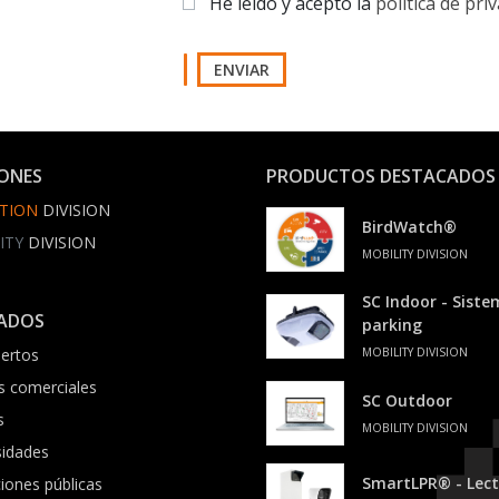
He leído y acepto la
política de pri
ENVIAR
IONES
PRODUCTOS DESTACADOS
TION
DIVISION
BirdWatch®
ITY
DIVISION
MOBILITY DIVISION
SC Indoor - Sist
ADOS
parking
ertos
MOBILITY DIVISION
s comerciales
SC Outdoor
s
MOBILITY DIVISION
sidades
SmartLPR® - Lect
ciones públicas