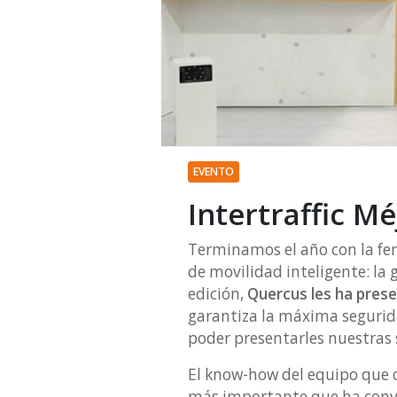
EVENTO
Intertraffic Mé
Terminamos el año con la fe
de movilidad inteligente: la g
edición,
Quercus les ha pres
garantiza la máxima segurid
poder presentarles nuestras 
El know-how del equipo que c
más importante que ha conv