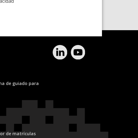
vacidad
ema de guiado para
or de matrículas