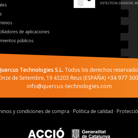
DETECTION DIVISION, M
ales
s
minios
olladores de aplicaciones
mientos públicos
Quercus Technologies S.L.
Todos los derechos reservado
+34 977 300
 Onze de Setembre, 19 43203 Reus (ESPAÑA)
info@quercus-technologies.com
inos y condiciones de compra
Política de calidad
Protecci
·
·