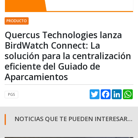
PRODUCTO
Quercus Technologies lanza
BirdWatch Connect: La
solución para la centralización
eficiente del Guiado de
Aparcamientos
Twitter
Facebook
Linked
W
PGS
NOTICIAS QUE TE PUEDEN INTERESAR…