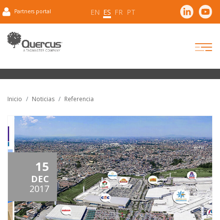
EN
ES
FR
PT
Partners portal
Inicio
Noticias
Referencia
15
DEC
2017