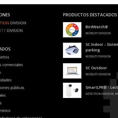
IONES
PRODUCTOS DESTACADOS
TION
DIVISION
BirdWatch®
ITY
DIVISION
MOBILITY DIVISION
SC Indoor - Sist
ADOS
parking
ertos
MOBILITY DIVISION
s comerciales
SC Outdoor
s
MOBILITY DIVISION
sidades
SmartLPR® - Lect
ciones públicas
DETECTION DIVISION, M
ales
s
minios