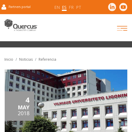
EN
ES
FR
PT
Partners portal
Inicio
Noticias
Referencia
4
MAY
2018