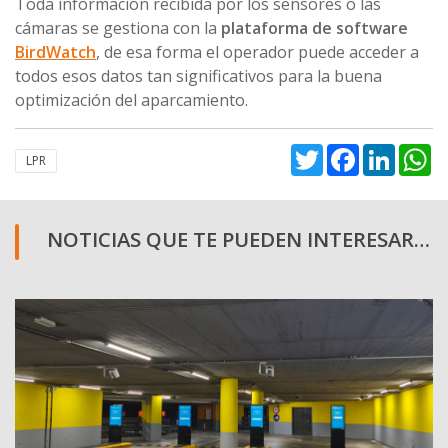
Toda información recibida por los sensores o las
cámaras se gestiona con la
plataforma de software
BirdWatch
, de esa forma el operador puede acceder a
todos esos datos tan significativos para la buena
optimización del aparcamiento.
Twitter
Facebook
Linked
W
LPR
NOTICIAS QUE TE PUEDEN INTERESAR…