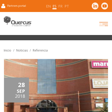
EN
ES
FR
PT
Partners portal
Inicio
Noticias
Referencia
28
SEP
2018