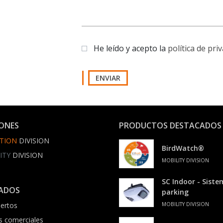
He leído y acepto la
política de pri
ENVIAR
IONES
PRODUCTOS DESTACADOS
TION
DIVISION
BirdWatch®
ITY
DIVISION
MOBILITY DIVISION
SC Indoor - Sist
ADOS
parking
ertos
MOBILITY DIVISION
s comerciales