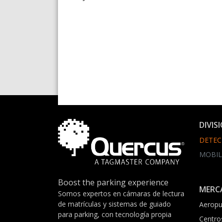
DIVIS
DETEC
MOBIL
Boost the parking experience
MERC
Somos expertos en cámaras de lectura
de matrículas y sistemas de guiado
Aeropu
para parking, con tecnología propia
Centro