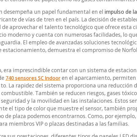
on desempeña un papel fundamental en el
impulso de l
icante de vías de tren en el país. La decisión de establ
 de aprovechar el talento tecnológico que ofrece esta c
ficio moderno y cuenta con numerosas facilidades, lo qu
guardia. El empleo de avanzadas soluciones tecnológica
e estacionamiento, demuestra el compromiso de Norfol
o, era imprescindible contar con un sistema de estacio
 de
en el aparcamiento, permiten
740 sensores SC Indoor
nto. La rapidez del sistema proporciona una reducción d
 combustible. También se reducen riesgos, gases tóxico
seguridad y la movilidad en las instalaciones. Estos se
nte el tipo de color que muestre el sensor, también pro
ipo de plaza podemos encontrarnos. Como, por ejemplo,
ara miembros VIP o plazas destinadas a las familias.
re sus prestaciones, diferentes tipos de paneles LED di