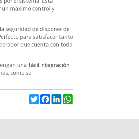
 por el sistema. Esta
r un máximo control y
 la seguridad de disponer de
rfecto para satisfacer tanto
 operador que cuenta con toda
 tengan una
fácil integración
emas, como su
.
Twitter
Facebook
LinkedIn
WhatsApp