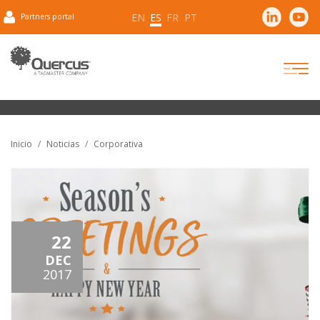
EN
ES
FR
PT
Partners portal
Inicio
Noticias
Corporativa
22
DEC
2017