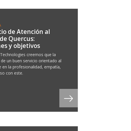
A
cio de Atención al
 de Quercus:
es y objetivos
Technologies creemos que la
 de un buen servicio orientado al
e en la profesionalidad, empatía,
so con este.