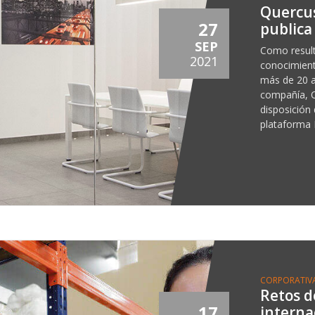
Quercu
27
publica
SEP
Como result
2021
conocimien
más de 20 a
compañía, 
disposición 
plataforma
CORPORATIV
Retos d
17
interna