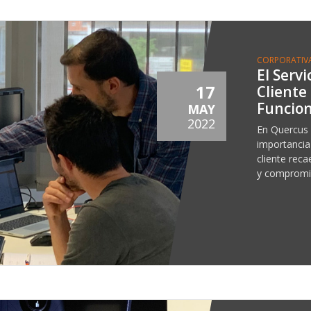
CORPORATIV
El Servi
17
Cliente
Funcion
MAY
2022
En Quercus 
importancia
cliente reca
y compromi