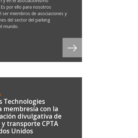
n y en el asociacionismo
 Es por ello para nosotros
 ser miembros de asociaciones y
es del sector del parking
el mundo.
A
s Technologies
 membresía con la
ación divulgativa de
 y transporte CPTA
dos Unidos