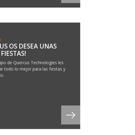
A
US OS DESEA UNAS
 FIESTAS!
ipo de Quercus Technologies les
r todo lo mejor para las fiestas y
vo.