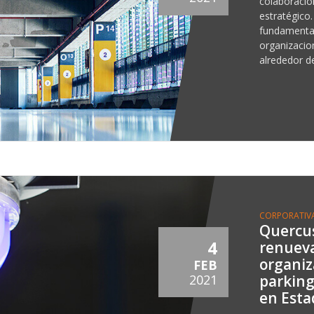
colaboració
estratégico.
fundamental
organizacion
alrededor d
CORPORATIV
Quercu
4
renueva
organiz
FEB
parking
2021
en Esta