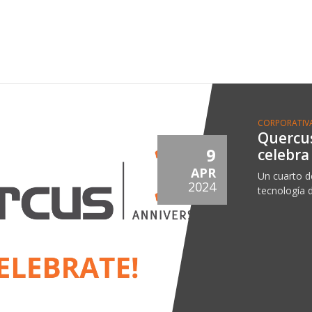
CORPORATIV
Quercu
9
celebra
APR
Un cuarto d
2024
tecnología 