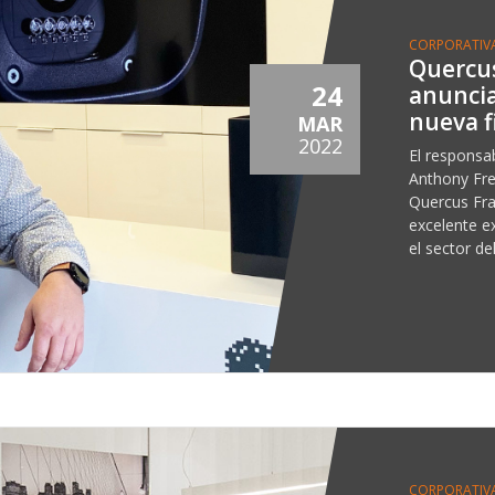
CORPORATIV
Quercu
24
anuncia
nueva fi
MAR
2022
El responsab
Anthony Fr
Quercus Fra
excelente e
el sector de
CORPORATIV