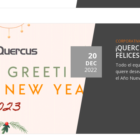
CORPORATIV
¡QUERC
20
FELICES
DEC
Todo el equ
2022
quiere desea
el Año Nue