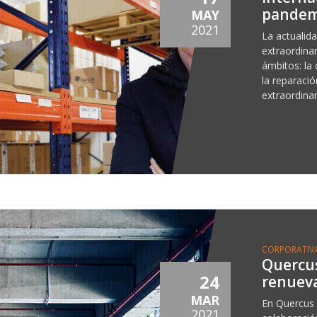
pandem
MAY
2021
La actualid
extraordina
ámbitos: la 
la reparaci
extraordinar
CORPORATIV
Quercu
24
renueva
MAR
En Quercus 
2021