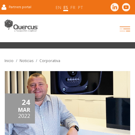
EN
ES
FR
PT
Partners portal
Inicio
Noticias
Corporativa
24
MAR
2022