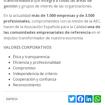
transformadora
que
integra a todas las áreas de
gestión
y grupos de interés de las organizaciones.
En la actualidad
más de 1.000 empresas y de 3.500
profesionales,
comprometidos con la misión de la AEC,
hacen de la Asociación Española para la Calidad
una de
las comunidades empresariales de referencia
en el
impulso transformador de nuestra economía.
VALORES CORPORATIVOS
Ética y transparencia
Eficiencia y profesionalidad
Compromiso
Independencia de criterio
Cooperación y confianza
Reconocimiento
Twitter
Facebook
Linked
W
EMPRESA