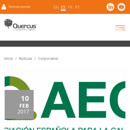
EN
ES
FR
PT
Partners portal
Inicio
Noticias
Corporativa
10
FEB
2017