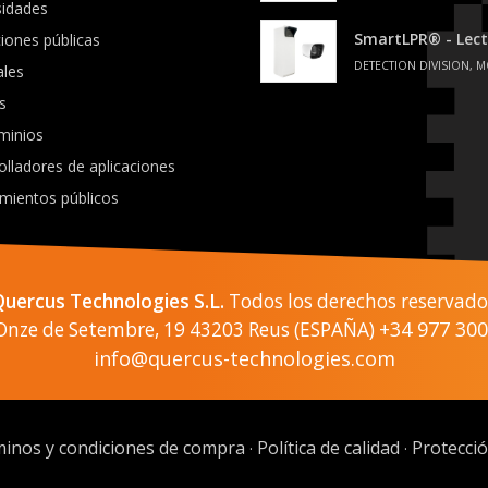
sidades
SmartLPR® - Lect
ciones públicas
DETECTION DIVISION, M
ales
s
minios
olladores de aplicaciones
mientos públicos
Quercus Technologies S.L.
Todos los derechos reservado
+34 977 300
 Onze de Setembre, 19 43203 Reus (ESPAÑA)
info@quercus-technologies.com
inos y condiciones de compra
Política de calidad
Protecci
·
·