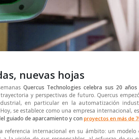
das, nuevas hojas
 semanas
Quercus Technologies celebra sus 20 años
 trayectoria y perspectivas de futuro. Quercus empez
ndustrial, en particular en la automatización indust
l. Hoy, se establece como una empresa internacional, e
 del guiado de aparcamiento y con
proyectos en más de 7
a referencia internacional en su ámbito: un modelo d
 a la visión de sus responsables, al esfuerzo de su p