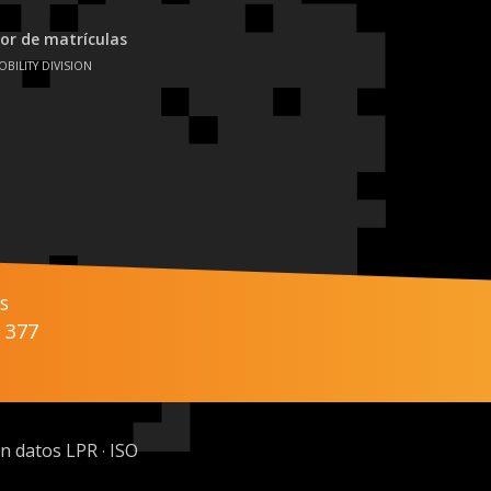
or de matrículas
OBILITY DIVISION
s
 377
ón datos LPR
ISO
·