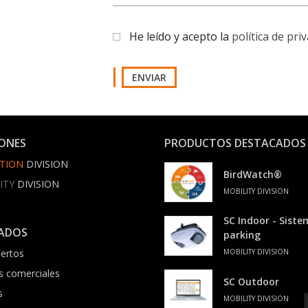
He leído y acepto la
política de pri
ENVIAR
IONES
PRODUCTOS DESTACADOS
TION
DIVISION
BirdWatch®
ITY
DIVISION
MOBILITY DIVISION
SC Indoor - Sist
ADOS
parking
ertos
MOBILITY DIVISION
s comerciales
SC Outdoor
s
MOBILITY DIVISION