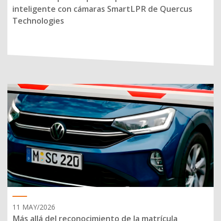
inteligente con cámaras SmartLPR de Quercus
Technologies
11 MAY/2026
Más allá del reconocimiento de la matrícula