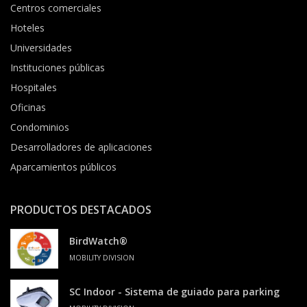
Centros comerciales
Hoteles
Universidades
Instituciones públicas
Hospitales
Oficinas
Condominios
Desarrolladores de aplicaciones
Aparcamientos públicos
PRODUCTOS DESTACADOS
BirdWatch®
MOBILITY DIVISION
SC Indoor - Sistema de guiado para parking