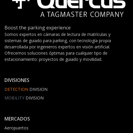
Boost the parking experience
Somos expertos en cámaras de lectura de matrículas y
sistemas de guiado para parking, con tecnología propia
desarrollada por ingenieros expertos en visión artificial.
Ofrecemos soluciones óptimas para cualquier tipo de
estacionamiento: proyectos de guiado y movilidad.
DIVISIONES
DETECTION
DIVISION
MOBILITY
DIVISION
MERCADOS
Aeropuertos