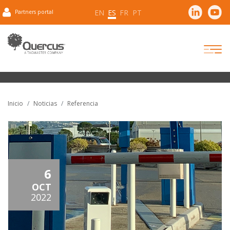
EN
ES
FR
PT
Partners portal
Inicio
Noticias
Referencia
6
OCT
2022