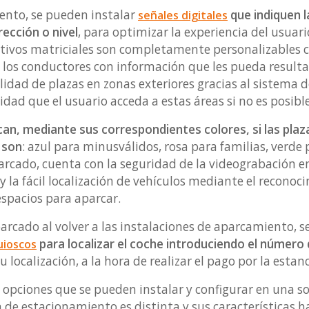
ento, se pueden instalar
que indiquen la
señales digitales
ección o nivel
, para optimizar la experiencia del usuari
ativos matriciales son completamente personalizables 
 los conductores con información que les pueda resultar
lidad de plazas en zonas exteriores gracias al sistema 
sidad que el usuario acceda a estas áreas si no es posible
an, mediante sus correspondientes colores, si las plaza
 son
: azul para minusválidos, rosa para familias, verde 
parcado, cuenta con la seguridad de la videograbación e
 y la fácil localización de vehículos mediante el recono
spacios para aparcar.
arcado al volver a las instalaciones de aparcamiento, s
para localizar el coche introduciendo el número
uioscos
 localización, a la hora de realizar el pago por la estan
s opciones que se pueden instalar y configurar en una 
 de estacionamiento es distinta y sus características h