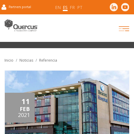
EN
ES
FR
PT
Partners portal
Inicio
Noticias
Referencia
11
FEB
2021