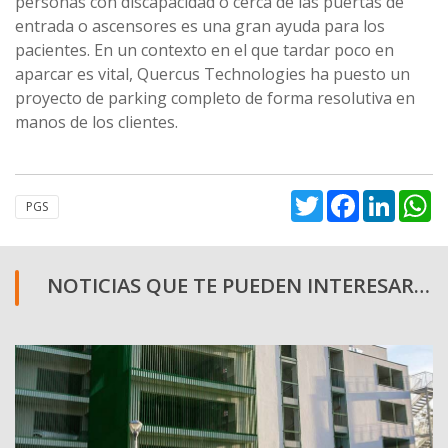
personas con discapacidad o cerca de las puertas de
entrada o ascensores es una gran ayuda para los
pacientes. En un contexto en el que tardar poco en
aparcar es vital, Quercus Technologies ha puesto un
proyecto de parking completo de forma resolutiva en
manos de los clientes.
Twitter
Facebook
Linked
W
PGS
NOTICIAS QUE TE PUEDEN INTERESAR…