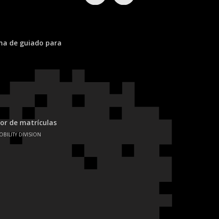
ema de guiado para
or de matrículas
OBILITY DIVISION