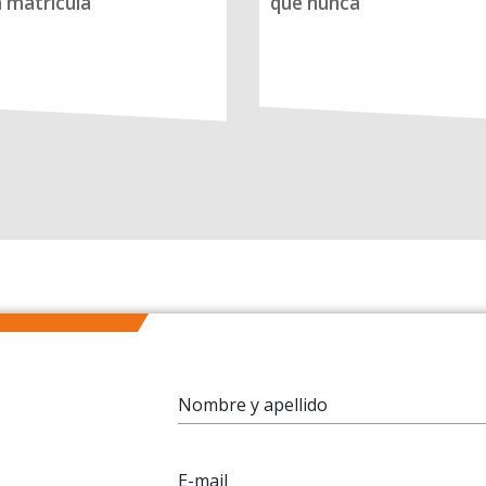
a matrícula
que nunca
Nombre y apellido
E-mail