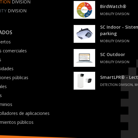
TION
DIVISION
BirdWatch®
ITY
DIVISION
MOBILITY DIVISION
SC Indoor - Sist
ADOS
parking
ertos
MOBILITY DIVISION
s comerciales
SC Outdoor
s
MOBILITY DIVISION
sidades
SmartLPR® - Lect
ciones públicas
DETECTION DIVISION, M
ales
s
minios
olladores de aplicaciones
mientos públicos